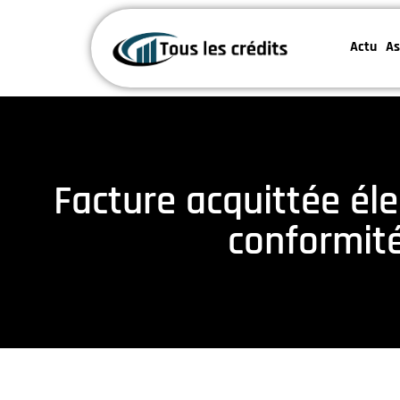
Actu
As
Facture acquittée éle
conformité