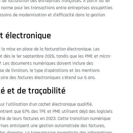
de facturation des entreprises françaises. À partir du 1er
 norme pour les transactions entre entreprises assujetties
esoins de modernisation et d'efficacité dans la gestion
t électronique
 la mise en place de la facturation électronique. Les
t dès le 1er septembre 2026, tandis que les PME et micro-
27. Les documents numériques doivent inclure des
se de livraison, le type d'opérations et les mentions
toire des factures électroniques s'étend sur 6 ans.
é et de traçabilité
r l'utilisation d'un cachet électronique qualifié,
ontrent que 67% des TPE et PME utilisent déjà des logiciels
tié de leurs factures en 2023. Cette transition numérique
ises anticipent une gestion automatisée des factures,
 des données. La transmission normalisée des informations