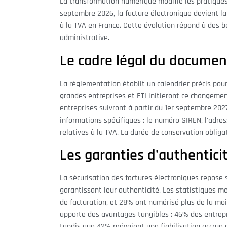
La transformation numérique modifie les pratiques 
septembre 2026, la facture électronique devient la
à la TVA en France. Cette évolution répond à des b
administrative.
Le cadre légal du documen
La réglementation établit un calendrier précis pour
grandes entreprises et ETI initieront ce changemen
entreprises suivront à partir du 1er septembre 20
informations spécifiques : le numéro SIREN, l'adres
relatives à la TVA. La durée de conservation obliga
Les garanties d'authenticit
La sécurisation des factures électroniques repose su
garantissant leur authenticité. Les statistiques m
de facturation, et 28% ont numérisé plus de la moi
apporte des avantages tangibles : 46% des entrepr
tandis que 42% prévoient une fiabilisation accrue