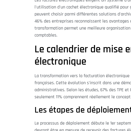
Les factures électroniques exigent un système d'ar
l'utilisation d'un cachet électronique qualifié pour
peuvent choisir parmi différentes solutions d'arc
46% des entreprises reconnaissent les avantages 
transformation permet une meilleure organisation 
comptables.
Le calendrier de mise 
électronique
La transformation vers la facturation électroniqu
françaises. Cette évolution s'inscrit dans une dé
administratives. Selon les études, 67% des TPE et P
seulement 11% comprennent réellement le concept 
Les étapes de déploiement
Le processus de déploiement débute le 1er septemb
devront être en mesure de recevoir des factures é